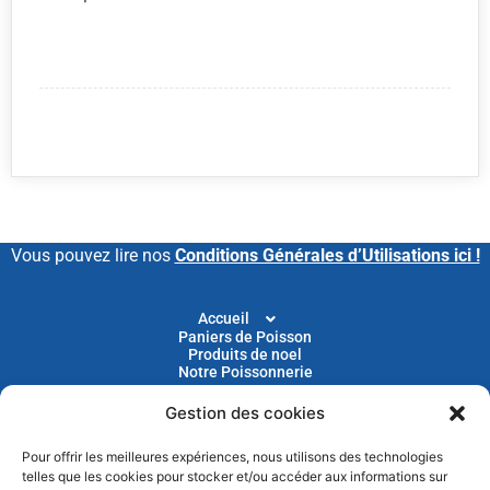
Vous pouvez lire nos
Conditions Générales d’Utilisations ici !
Accueil
Paniers de Poisson
Produits de noel
Notre Poissonnerie
Gestion des cookies
Livraison
Nos Recettes
Blog
Pour offrir les meilleures expériences, nous utilisons des technologies
Devenir Client
telles que les cookies pour stocker et/ou accéder aux informations sur