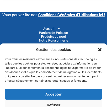
Vous pouvez lire nos
Conditions Générales d’Utilisations ici !
Accueil
Paniers de Poisson
Produits de noel
Notre Poissonnerie
Gestion des cookies
Livraison
Nos Recettes
Blog
Pour offrir les meilleures expériences, nous utilisons des technologies
Devenir Client
telles que les cookies pour stocker et/ou accéder aux informations sur
Parrainage
l'appareil. Le consentement à ces technologies nous permettra de traiter
des données telles que le comportement de navigation ou les identifiants
uniques sur ce site. Ne pas consentir ou retirer son consentement peut
Abonnez-vous à notre newsletter pour recevoir nos
affecter négativement certaines caractéristiques et fonctions.
actus et nos promotions chaque mois
Accepter
Refuser