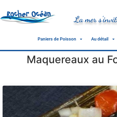
La mer s'invit
Paniers de Poisson
Au détail
Maquereaux au F