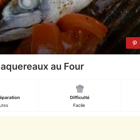
aquereaux au Four
éparation
Difficulté
utes
Facile