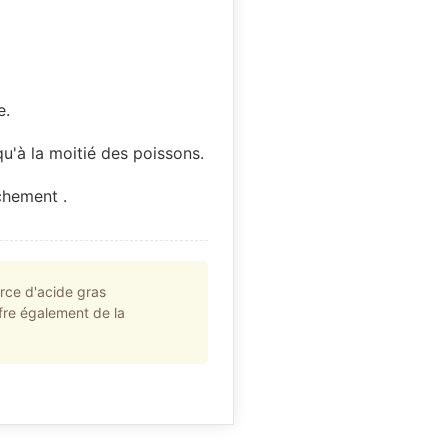
e.
qu'à la moitié des poissons.
chement .
rce d'acide gras
fre également de la