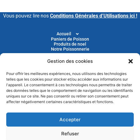
Vous pouvez lire nos
Conditions Générales d’Utilisations ici !
Accueil
Paniers de Poisson
Produits de noel
Notre Poissonnerie
Gestion des cookies
Livraison
Nos Recettes
Blog
Pour offrir les meilleures expériences, nous utilisons des technologies
Devenir Client
telles que les cookies pour stocker et/ou accéder aux informations sur
Parrainage
l'appareil. Le consentement à ces technologies nous permettra de traiter
des données telles que le comportement de navigation ou les identifiants
uniques sur ce site. Ne pas consentir ou retirer son consentement peut
Abonnez-vous à notre newsletter pour recevoir nos
affecter négativement certaines caractéristiques et fonctions.
actus et nos promotions chaque mois
Accepter
Refuser