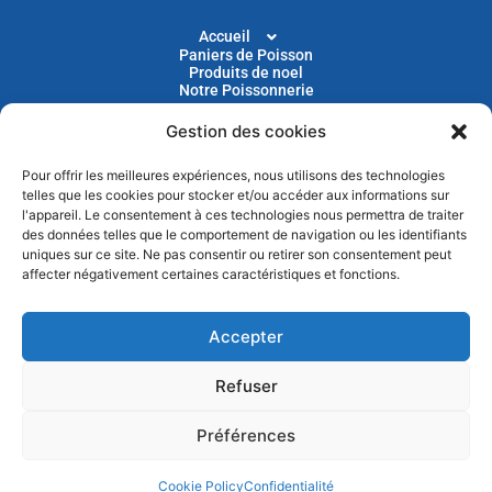
Accueil
Paniers de Poisson
Produits de noel
Notre Poissonnerie
Gestion des cookies
Livraison
Nos Recettes
Blog
Pour offrir les meilleures expériences, nous utilisons des technologies
Devenir Client
telles que les cookies pour stocker et/ou accéder aux informations sur
Parrainage
l'appareil. Le consentement à ces technologies nous permettra de traiter
des données telles que le comportement de navigation ou les identifiants
uniques sur ce site. Ne pas consentir ou retirer son consentement peut
Abonnez-vous à notre newsletter pour recevoir nos
affecter négativement certaines caractéristiques et fonctions.
actus et nos promotions chaque mois
Accepter
Refuser
Préférences
Cookie Policy
Confidentialité