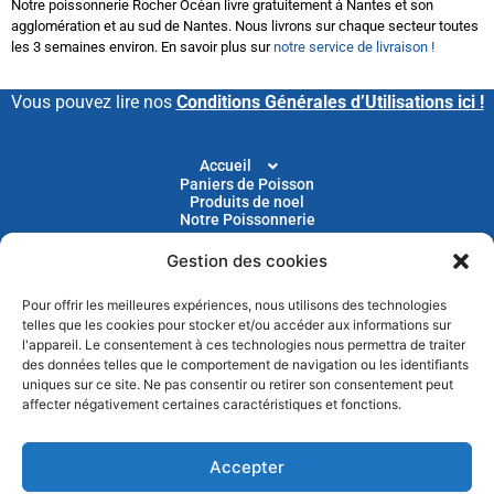
Notre poissonnerie Rocher Océan livre gratuitement à Nantes et son
agglomération et au sud de Nantes. Nous livrons sur chaque secteur toutes
les 3 semaines environ. En savoir plus sur
notre service de livraison !
Vous pouvez lire nos
Conditions Générales d’Utilisations ici !
Accueil
Paniers de Poisson
Produits de noel
Notre Poissonnerie
Gestion des cookies
Livraison
Nos Recettes
Blog
Pour offrir les meilleures expériences, nous utilisons des technologies
Devenir Client
telles que les cookies pour stocker et/ou accéder aux informations sur
Parrainage
l'appareil. Le consentement à ces technologies nous permettra de traiter
des données telles que le comportement de navigation ou les identifiants
uniques sur ce site. Ne pas consentir ou retirer son consentement peut
Abonnez-vous à notre newsletter pour recevoir nos
affecter négativement certaines caractéristiques et fonctions.
actus et nos promotions chaque mois
Accepter