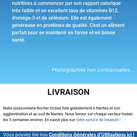
nutritives à commencer par son rapport calorique
très faible et un excellent taux de vitamines B12,
d’oméga-3 et de sélénium. Elle est également
généreuse en protéines de qualité. C’est un aliment
parfait pour se maintenir en forme et en bonne
santé.
Photographies non contractuelles.
LIVRAISON
Notre poissonnerie Rocher Océan livre gratuitement à Nantes et son
agglomération et au sud de Nantes. Nous livrons sur chaque secteur toutes
les 3 semaines environ. En savoir plus sur
notre service de livraison !
Vous pouvez lire nos
Conditions Générales d’Utilisations ici !