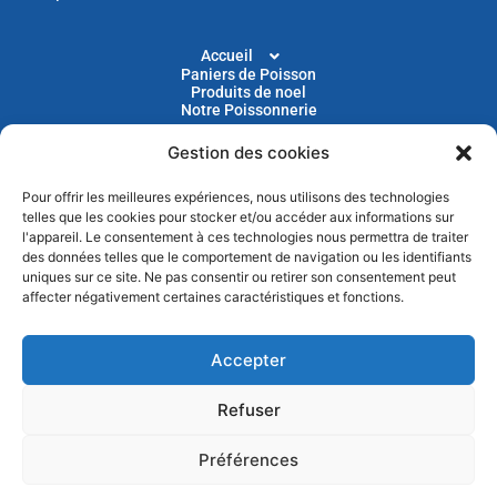
Accueil
Paniers de Poisson
Produits de noel
Notre Poissonnerie
Gestion des cookies
Livraison
Nos Recettes
Blog
Pour offrir les meilleures expériences, nous utilisons des technologies
Devenir Client
telles que les cookies pour stocker et/ou accéder aux informations sur
Parrainage
l'appareil. Le consentement à ces technologies nous permettra de traiter
des données telles que le comportement de navigation ou les identifiants
uniques sur ce site. Ne pas consentir ou retirer son consentement peut
Abonnez-vous à notre newsletter pour recevoir nos
affecter négativement certaines caractéristiques et fonctions.
actus et nos promotions chaque mois
Accepter
Refuser
Préférences