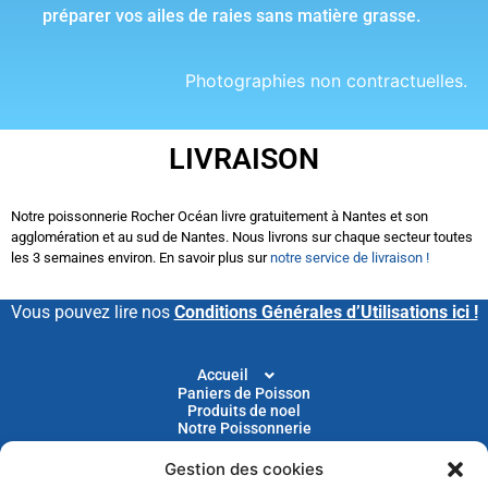
préparer vos ailes de raies sans matière grasse.
Photographies non contractuelles.
LIVRAISON
Notre poissonnerie Rocher Océan livre gratuitement à Nantes et son
agglomération et au sud de Nantes. Nous livrons sur chaque secteur toutes
les 3 semaines environ. En savoir plus sur
notre service de livraison !
Vous pouvez lire nos
Conditions Générales d’Utilisations ici !
Accueil
Paniers de Poisson
Produits de noel
Notre Poissonnerie
Gestion des cookies
Livraison