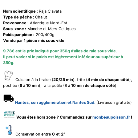
Nom scientifique :
Raja Clavata
Type de pêche :
Chalut
Provenance :
Atlantique Nord-Est
Sous-zone :
Manche et Mers Celtiques
Poids par pièce :
200/400g
Vendu par 1 pièce mis sous vide
9.78€ est le prix indiqué pour 350g d’ailes de raie sous vide.
Il peut varier si le poids est légèrement inférieur ou supérieur à
350g.
Cuisson à la braise (
20/25 min
), frite (
4 min de chaque côté
),
pochée (
8 à 10 min
), à la poêle (8
à 10 min de chaque côté
)
Nantes, son agglomération et Nantes Sud.
(Livraison gratuite)
Vous êtes hors zone ? Commandez sur
monbeaupoisson.fr
!
Conservation entre
0
et
2°