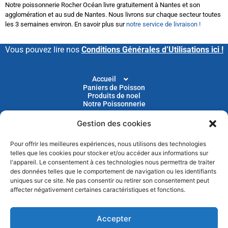
Notre poissonnerie Rocher Océan livre gratuitement à Nantes et son
agglomération et au sud de Nantes. Nous livrons sur chaque secteur toutes
les 3 semaines environ. En savoir plus sur
notre service de livraison !
Vous pouvez lire nos
Conditions Générales d’Utilisations ici !
Accueil
Paniers de Poisson
Produits de noel
Notre Poissonnerie
Gestion des cookies
Livraison
Nos Recettes
Blog
Pour offrir les meilleures expériences, nous utilisons des technologies
Devenir Client
telles que les cookies pour stocker et/ou accéder aux informations sur
Parrainage
l'appareil. Le consentement à ces technologies nous permettra de traiter
des données telles que le comportement de navigation ou les identifiants
uniques sur ce site. Ne pas consentir ou retirer son consentement peut
Abonnez-vous à notre newsletter pour recevoir nos
affecter négativement certaines caractéristiques et fonctions.
actus et nos promotions chaque mois
Accepter