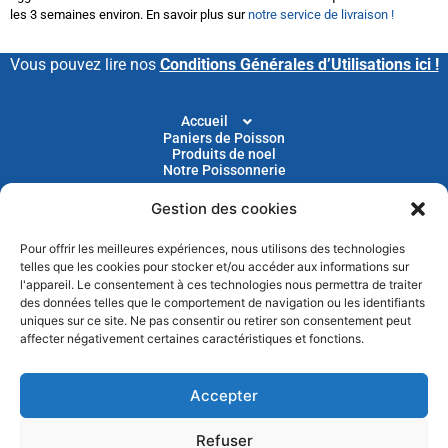
les 3 semaines environ. En savoir plus sur
notre service de livraison !
Vous pouvez lire nos
Conditions Générales d’Utilisations ici !
Accueil
Paniers de Poisson
Produits de noel
Notre Poissonnerie
Gestion des cookies
Livraison
Nos Recettes
Blog
Pour offrir les meilleures expériences, nous utilisons des technologies
Devenir Client
telles que les cookies pour stocker et/ou accéder aux informations sur
Parrainage
l'appareil. Le consentement à ces technologies nous permettra de traiter
des données telles que le comportement de navigation ou les identifiants
uniques sur ce site. Ne pas consentir ou retirer son consentement peut
Abonnez-vous à notre newsletter pour recevoir nos
affecter négativement certaines caractéristiques et fonctions.
actus et nos promotions chaque mois
Accepter
Refuser