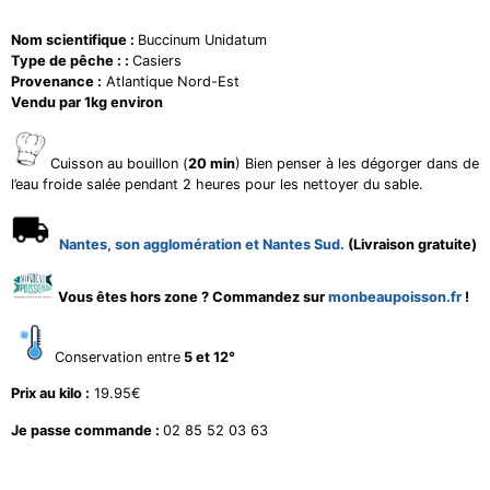
Nom scientifique :
Buccinum Unidatum
Type de pêche : :
Casiers
Provenance :
Atlantique Nord-Est
Vendu par 1kg environ
Cuisson au bouillon (
20 min
) Bien penser à les dégorger dans de
l’eau froide salée pendant 2 heures pour les nettoyer du sable.
Nantes, son agglomération et Nantes Sud.
(Livraison gratuite)
Vous êtes hors zone ? Commandez sur
monbeaupoisson.fr
!
Conservation entre
5 et 12°
Prix au kilo :
19.95€
Je passe commande :
02 85 52 03 63