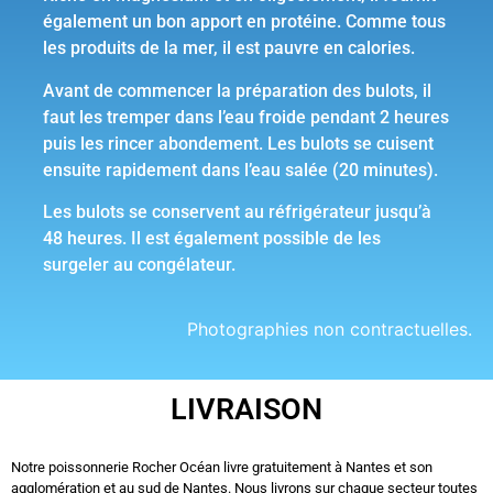
également un bon apport en protéine. Comme tous
les produits de la mer, il est pauvre en calories.
Avant de commencer la préparation des bulots, il
faut les tremper dans l’eau froide pendant 2 heures
puis les rincer abondement. Les bulots se cuisent
ensuite rapidement dans l’eau salée (20 minutes).
Les bulots se conservent au réfrigérateur jusqu’à
48 heures. Il est également possible de les
surgeler au congélateur.
Photographies non contractuelles.
LIVRAISON
Notre poissonnerie Rocher Océan livre gratuitement à Nantes et son
agglomération et au sud de Nantes. Nous livrons sur chaque secteur toutes