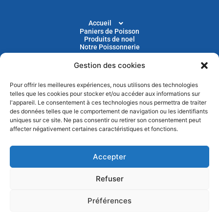
Accueil
Paniers de Poisson
Produits de noel
Notre Poissonnerie
Gestion des cookies
Livraison
Nos Recettes
Blog
Pour offrir les meilleures expériences, nous utilisons des technologies
Devenir Client
telles que les cookies pour stocker et/ou accéder aux informations sur
Parrainage
l'appareil. Le consentement à ces technologies nous permettra de traiter
des données telles que le comportement de navigation ou les identifiants
uniques sur ce site. Ne pas consentir ou retirer son consentement peut
Abonnez-vous à notre newsletter pour recevoir nos
affecter négativement certaines caractéristiques et fonctions.
actus et nos promotions chaque mois
Accepter
Refuser
Préférences