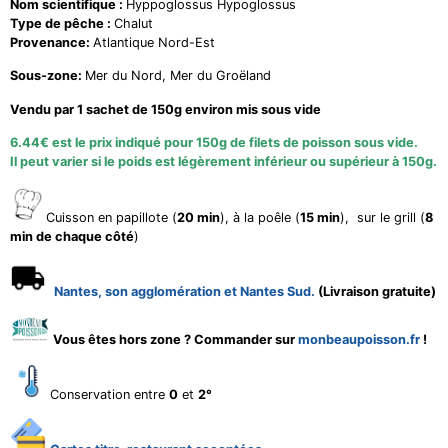
Nom scientifique :
Hyppoglossus Hypoglossus
Type de pêche :
Chalut
Provenance:
Atlantique Nord-Est
Sous-zone:
Mer du Nord, Mer du Groëland
Vendu par 1 sachet de 150g environ mis sous vide
6.44
€ est le prix indiqué pour 150g de filets de poisson sous vide.
Il peut varier si le poids est légèrement inférieur ou supérieur à 150g.
Cuisson en papillote (
20 min
), à la poêle (
15 min
), sur le grill (
8
min de chaque côté
)
Nantes, son agglomération et Nantes Sud.
(Livraison gratuite)
Vous êtes hors zone ? Commander sur
monbeaupoisson.fr
!
Conservation entre
0
et
2°