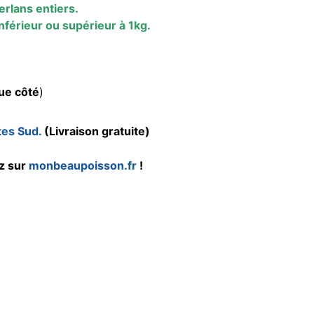
erlans entiers.
inférieur ou supérieur à 1kg.
ue côté
)
tes Sud.
(Livraison gratuite)
z sur
monbeaupoisson.fr
!