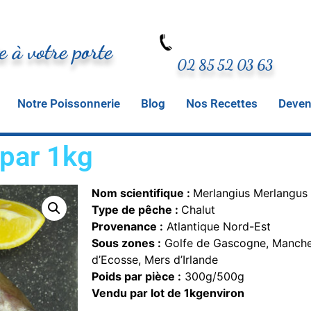
e à votre porte
02 85 52 03 63
Notre Poissonnerie
Blog
Nos Recettes
Deveni
par 1kg
Nom scientifique :
Merlangius Merlangus
Type de pêche :
Chalut
Provenance :
Atlantique Nord-Est
Sous zones :
Golfe de Gascogne, Manche 
d’Ecosse, Mers d’Irlande
Poids par pièce :
300g/500g
Vendu par lot de 1kgenviron