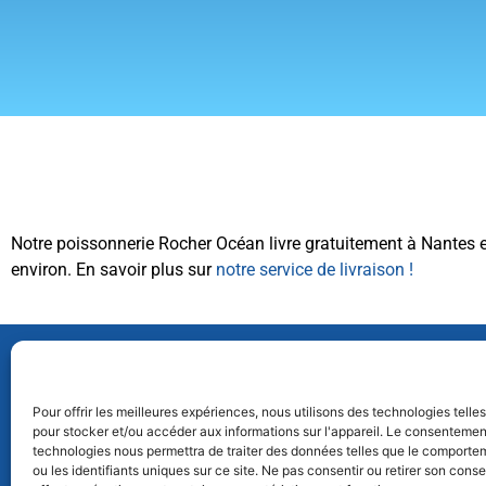
Notre poissonnerie Rocher Océan livre gratuitement à Nantes 
environ. En savoir plus sur
notre service de livraison !
Accueil
Pour offrir les meilleures expériences, nous utilisons des technologies telle
Vous pouvez lire nos
Conditions Générales
pour stocker et/ou accéder aux informations sur l'appareil. Le consentemen
Paniers de
technologies nous permettra de traiter des données telles que le comporte
d’Utilisations ici !
Produits 
ou les identifiants uniques sur ce site. Ne pas consentir ou retirer son con