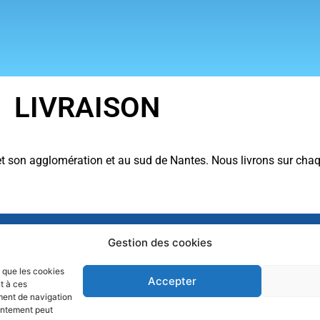
LIVRAISON
et son agglomération et au sud de Nantes. Nous livrons sur chaq
Abonnez-vous à no
Gestion des cookies
recevoir nos actus
Livraison
chaque mois
s que les cookies
Accepter
Nos Recettes
t à ces
 Poisson
ment de navigation
Blog
de noel
sentement peut
Devenir Client