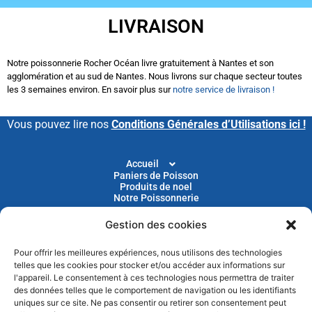
LIVRAISON
Notre poissonnerie Rocher Océan livre gratuitement à Nantes et son
agglomération et au sud de Nantes. Nous livrons sur chaque secteur toutes
les 3 semaines environ. En savoir plus sur
notre service de livraison !
Vous pouvez lire nos
Conditions Générales d’Utilisations ici !
Accueil
Paniers de Poisson
Produits de noel
Notre Poissonnerie
Gestion des cookies
Livraison
Nos Recettes
Blog
Pour offrir les meilleures expériences, nous utilisons des technologies
Devenir Client
telles que les cookies pour stocker et/ou accéder aux informations sur
Parrainage
l'appareil. Le consentement à ces technologies nous permettra de traiter
des données telles que le comportement de navigation ou les identifiants
uniques sur ce site. Ne pas consentir ou retirer son consentement peut
Abonnez-vous à notre newsletter pour recevoir nos