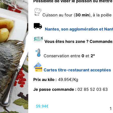
Possibilité de vider le poisson ou mettre 
Cuisson au four (
30 min
), à la poêle 
Nantes, son agglomération et Nan
Vous êtes hors zone ? Commande
Conservation entre
0
et
2°
Cartes titre-restaurant acceptées
Prix au kilo :
49.95€/Kg
Je passe commande :
02 85 52 03 63
59.94
€