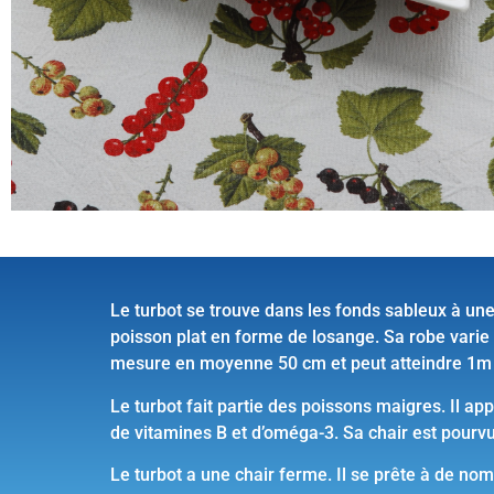
Le turbot se trouve dans les fonds sableux à une
poisson plat en forme de losange. Sa robe varie 
mesure en moyenne 50 cm et peut atteindre 1m 
Le turbot fait partie des poissons maigres. Il app
de vitamines B et d’oméga-3. Sa chair est pourv
Le turbot a une chair ferme. Il se prête à de nom