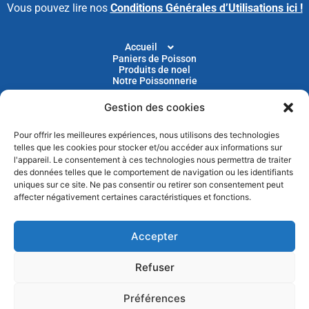
Vous pouvez lire nos
Conditions Générales d’Utilisations ici !
Accueil
Paniers de Poisson
Produits de noel
Notre Poissonnerie
Gestion des cookies
Livraison
Nos Recettes
Blog
Pour offrir les meilleures expériences, nous utilisons des technologies
Devenir Client
telles que les cookies pour stocker et/ou accéder aux informations sur
Parrainage
l'appareil. Le consentement à ces technologies nous permettra de traiter
des données telles que le comportement de navigation ou les identifiants
uniques sur ce site. Ne pas consentir ou retirer son consentement peut
Abonnez-vous à notre newsletter pour recevoir nos
affecter négativement certaines caractéristiques et fonctions.
actus et nos promotions chaque mois
Accepter
Refuser
Préférences