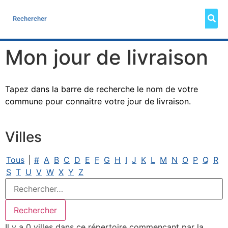
Mon jour de livraison
Tapez dans la barre de recherche le nom de votre
commune pour connaitre votre jour de livraison.
Villes
Tous
|
#
A
B
C
D
E
F
G
H
I
J
K
L
M
N
O
P
Q
R
S
T
U
V
W
X
Y
Z
Il y a 0 villes dans ce répertoire commençant par la