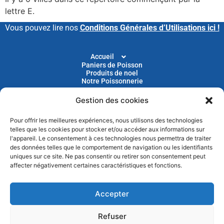
lettre E.
Vous pouvez lire nos
Conditions Générales d’Utilisations ici !
Accueil
Paniers de Poisson
Produits de noel
Notre Poissonnerie
Gestion des cookies
Livraison
Nos Recettes
Blog
Pour offrir les meilleures expériences, nous utilisons des technologies
Devenir Client
telles que les cookies pour stocker et/ou accéder aux informations sur
Parrainage
l'appareil. Le consentement à ces technologies nous permettra de traiter
des données telles que le comportement de navigation ou les identifiants
uniques sur ce site. Ne pas consentir ou retirer son consentement peut
Abonnez-vous à notre newsletter pour recevoir nos
affecter négativement certaines caractéristiques et fonctions.
actus et nos promotions chaque mois
Accepter
Refuser